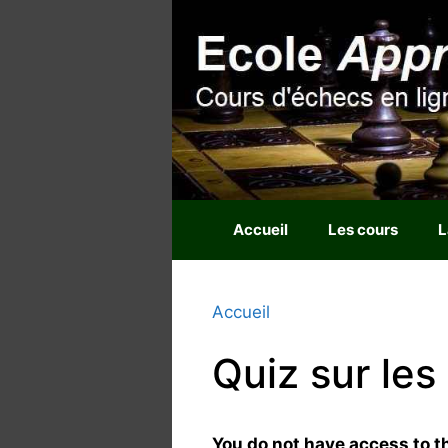
Aller
au
contenu
Accueil
Les cours
L
Accueil
Quiz sur les
You do not have access to th