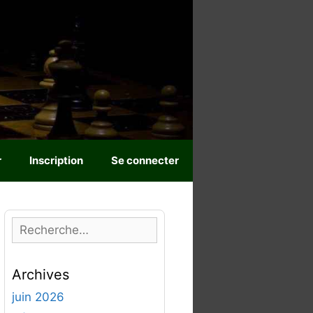
r
Inscription
Se connecter
R
e
c
Archives
h
e
juin 2026