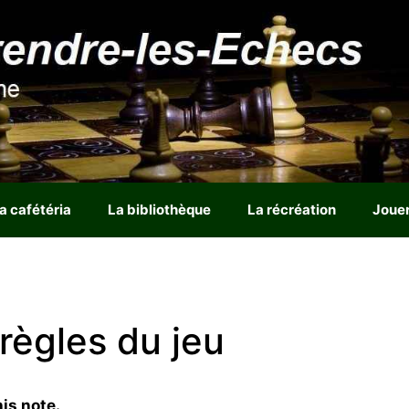
a cafétéria
La bibliothèque
La récréation
Joue
 règles du jeu
is note.