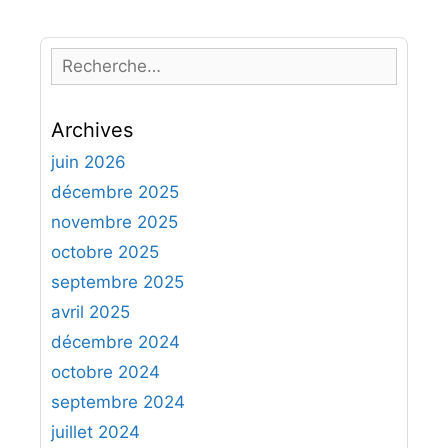
R
e
c
Archives
h
e
juin 2026
r
décembre 2025
c
novembre 2025
h
octobre 2025
e
septembre 2025
r
avril 2025
:
décembre 2024
octobre 2024
septembre 2024
juillet 2024