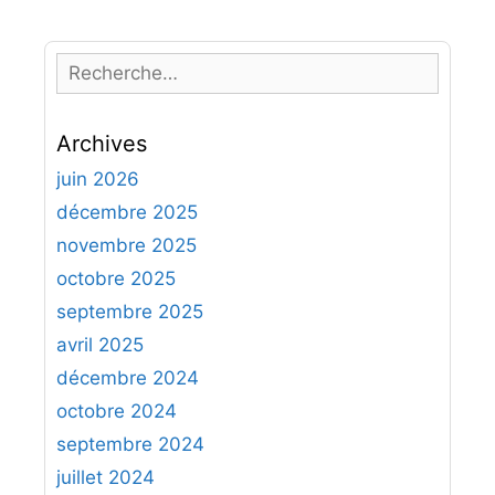
R
e
c
Archives
h
e
juin 2026
r
décembre 2025
c
novembre 2025
h
octobre 2025
e
septembre 2025
r
avril 2025
:
décembre 2024
octobre 2024
septembre 2024
juillet 2024