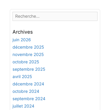
R
e
c
Archives
h
e
juin 2026
r
décembre 2025
c
novembre 2025
h
octobre 2025
e
septembre 2025
r
avril 2025
:
décembre 2024
octobre 2024
septembre 2024
juillet 2024