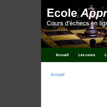
Aller
au
contenu
Accueil
Les cours
L
Accueil