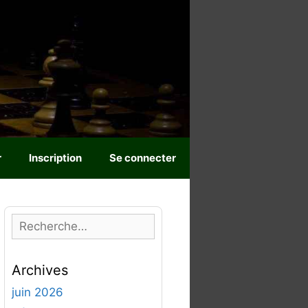
r
Inscription
Se connecter
R
e
c
Archives
h
e
juin 2026