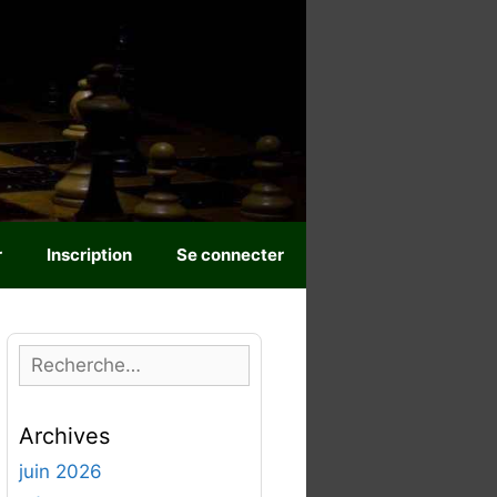
r
Inscription
Se connecter
R
e
c
Archives
h
e
juin 2026