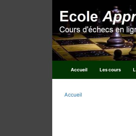
Aller
au
contenu
Accueil
Les cours
L
Accueil