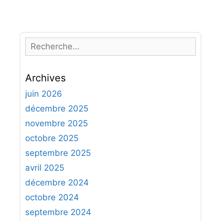
R
e
c
Archives
h
e
juin 2026
r
décembre 2025
c
novembre 2025
h
octobre 2025
e
septembre 2025
r
avril 2025
:
décembre 2024
octobre 2024
septembre 2024