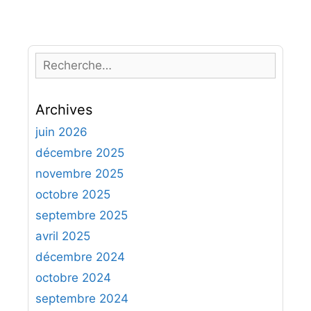
R
e
c
Archives
h
e
juin 2026
r
décembre 2025
c
novembre 2025
h
octobre 2025
e
septembre 2025
r
avril 2025
:
décembre 2024
octobre 2024
septembre 2024