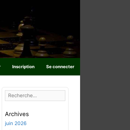
r
Inscription
Se connecter
R
e
c
Archives
h
e
juin 2026