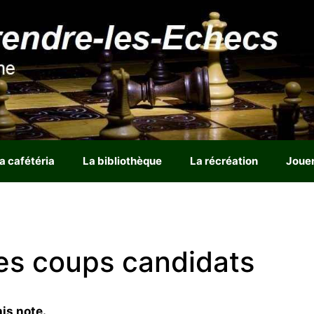
a cafétéria
La bibliothèque
La récréation
Joue
les coups candidats
is note.