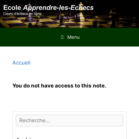
Aller
au
contenu
Menu
Accueil
You do not have access to this note.
R
e
c