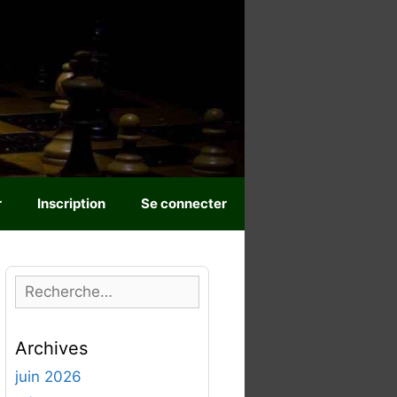
r
Inscription
Se connecter
R
e
c
Archives
h
e
juin 2026