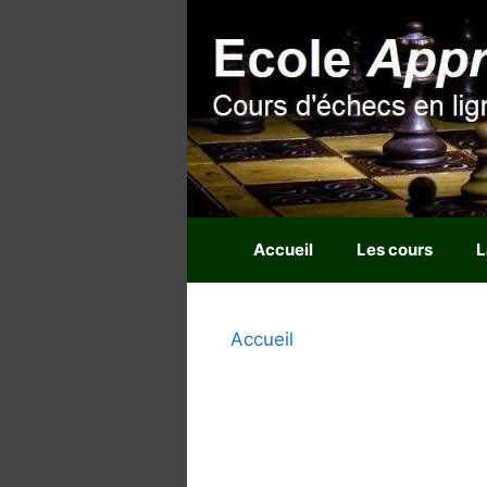
Aller
au
contenu
Accueil
Les cours
L
Accueil