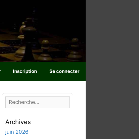
r
Inscription
Se connecter
R
e
c
Archives
h
e
juin 2026