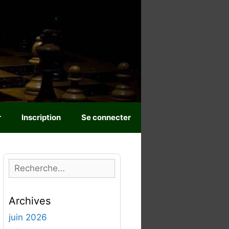
r
Inscription
Se connecter
R
e
c
Archives
h
e
juin 2026