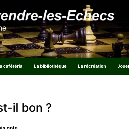
a cafétéria
La bibliothèque
La récréation
Joue
t-il bon ?
is note.