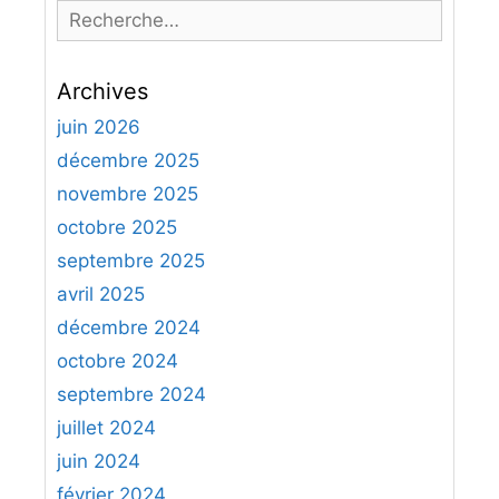
R
e
c
Archives
h
e
juin 2026
r
décembre 2025
c
novembre 2025
h
octobre 2025
e
septembre 2025
r
avril 2025
:
décembre 2024
octobre 2024
septembre 2024
juillet 2024
juin 2024
février 2024