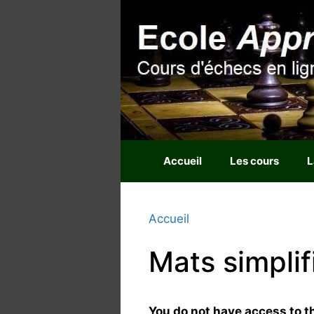
Aller
au
contenu
Accueil
Les cours
L
Accueil
Mats simplif
You do not have access to th