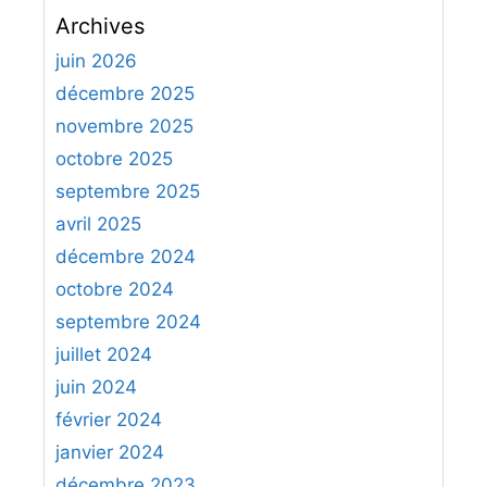
c
Archives
h
e
juin 2026
r
décembre 2025
c
novembre 2025
h
octobre 2025
e
septembre 2025
r
avril 2025
:
décembre 2024
octobre 2024
septembre 2024
juillet 2024
juin 2024
février 2024
janvier 2024
décembre 2023