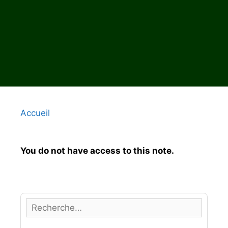
Accueil
You do not have access to this note.
R
e