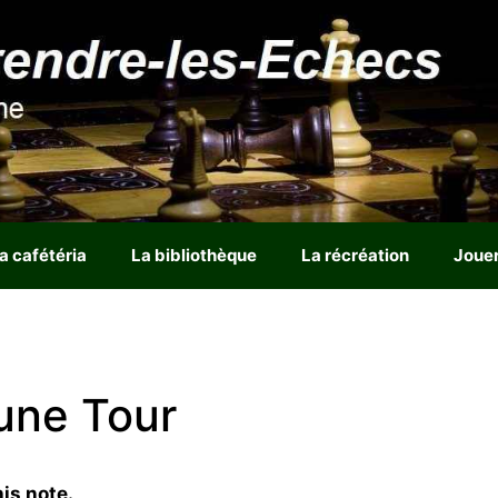
a cafétéria
La bibliothèque
La récréation
Joue
une Tour
is note.