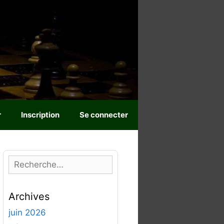
r
Inscription
Se connecter
R
e
c
Archives
h
e
juin 2026