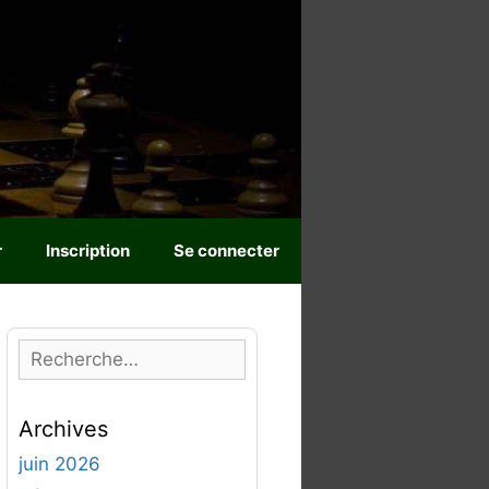
r
Inscription
Se connecter
R
e
c
Archives
h
e
juin 2026