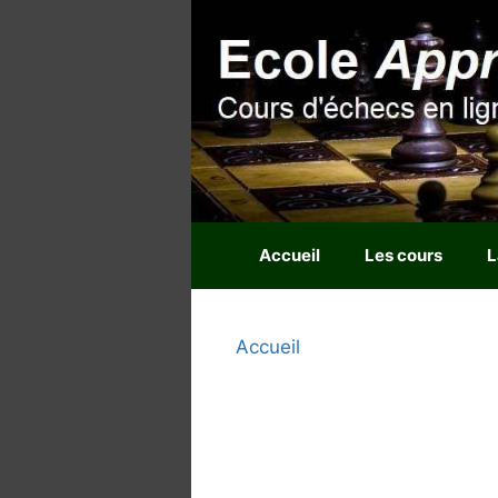
Aller
au
contenu
Accueil
Les cours
L
Accueil