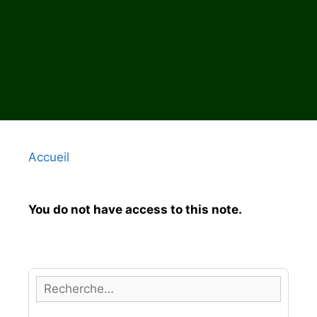
Accueil
You do not have access to this note.
R
e