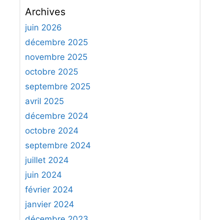
c
Archives
h
e
juin 2026
r
décembre 2025
c
novembre 2025
h
octobre 2025
e
septembre 2025
r
avril 2025
:
décembre 2024
octobre 2024
septembre 2024
juillet 2024
juin 2024
février 2024
janvier 2024
décembre 2023