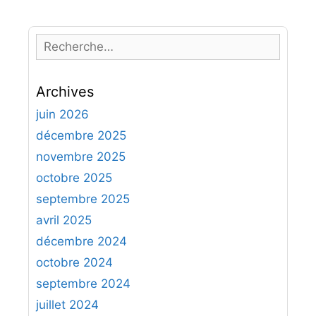
R
e
c
Archives
h
e
juin 2026
r
décembre 2025
c
novembre 2025
h
octobre 2025
e
septembre 2025
r
avril 2025
:
décembre 2024
octobre 2024
septembre 2024
juillet 2024