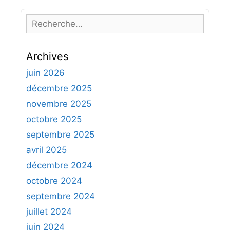
R
e
c
Archives
h
e
juin 2026
r
décembre 2025
c
novembre 2025
h
octobre 2025
e
septembre 2025
r
avril 2025
:
décembre 2024
octobre 2024
septembre 2024
juillet 2024
juin 2024