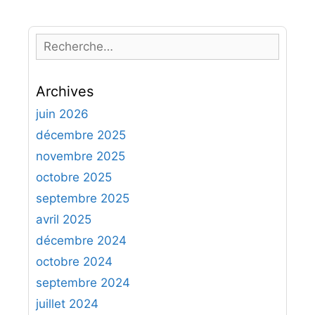
R
e
c
Archives
h
e
juin 2026
r
décembre 2025
c
novembre 2025
h
octobre 2025
e
septembre 2025
r
avril 2025
:
décembre 2024
octobre 2024
septembre 2024
juillet 2024