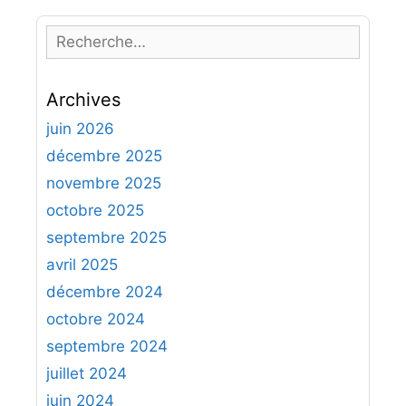
R
e
c
Archives
h
e
juin 2026
r
décembre 2025
c
novembre 2025
h
octobre 2025
e
septembre 2025
r
avril 2025
:
décembre 2024
octobre 2024
septembre 2024
juillet 2024
juin 2024