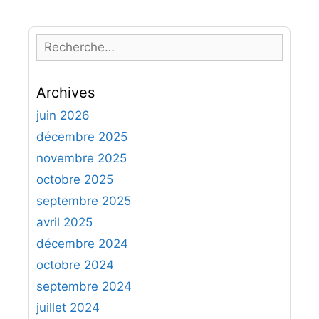
R
e
c
Archives
h
e
juin 2026
r
décembre 2025
c
novembre 2025
h
octobre 2025
e
septembre 2025
r
avril 2025
:
décembre 2024
octobre 2024
septembre 2024
juillet 2024