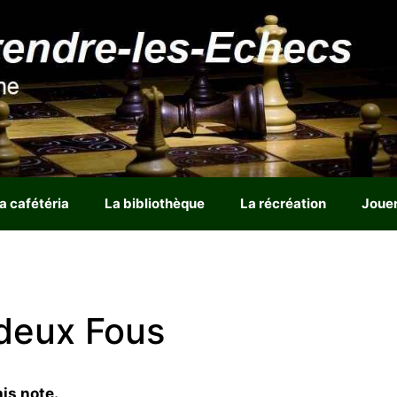
a cafétéria
La bibliothèque
La récréation
Joue
deux Fous
is note.