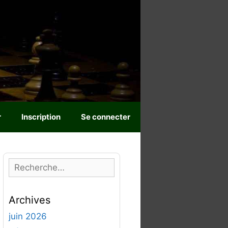
r
Inscription
Se connecter
R
e
c
Archives
h
e
juin 2026