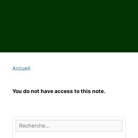
Accueil
You do not have access to this note.
R
e