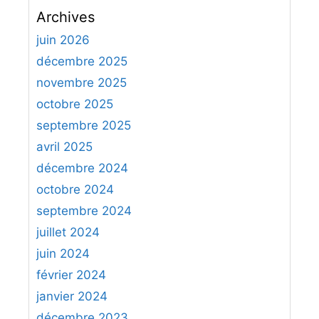
c
Archives
h
e
juin 2026
r
décembre 2025
c
novembre 2025
h
octobre 2025
e
septembre 2025
r
avril 2025
:
décembre 2024
octobre 2024
septembre 2024
juillet 2024
juin 2024
février 2024
janvier 2024
décembre 2023