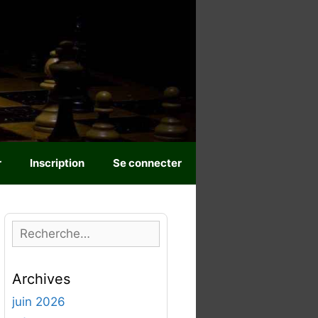
r
Inscription
Se connecter
R
e
c
Archives
h
e
juin 2026