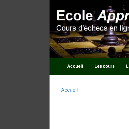
Aller
au
contenu
Accueil
Les cours
L
Accueil