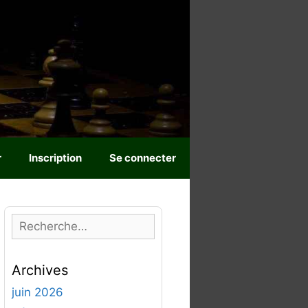
r
Inscription
Se connecter
R
e
c
Archives
h
e
juin 2026