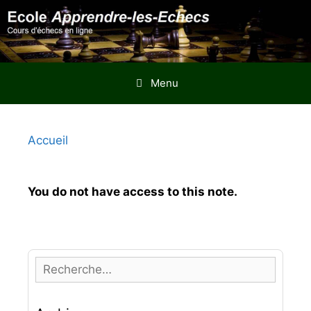
Aller
au
contenu
Menu
Accueil
You do not have access to this note.
R
e
c