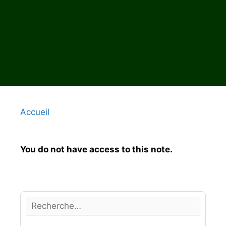
Accueil
You do not have access to this note.
R
e