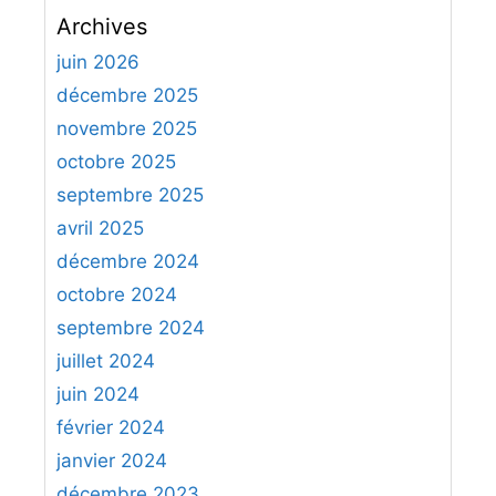
c
Archives
h
e
juin 2026
r
décembre 2025
c
novembre 2025
h
octobre 2025
e
septembre 2025
r
avril 2025
:
décembre 2024
octobre 2024
septembre 2024
juillet 2024
juin 2024
février 2024
janvier 2024
décembre 2023