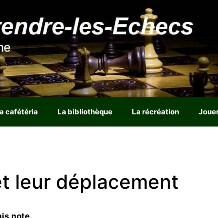
a cafétéria
La bibliothèque
La récréation
Joue
et leur déplacement
is note.