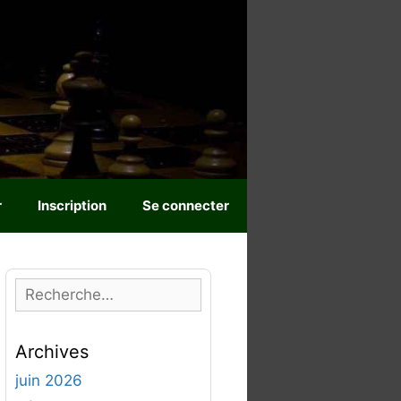
r
Inscription
Se connecter
R
e
c
Archives
h
e
juin 2026