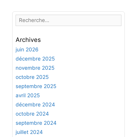
R
e
c
Archives
h
e
juin 2026
r
décembre 2025
c
novembre 2025
h
octobre 2025
e
septembre 2025
r
avril 2025
:
décembre 2024
octobre 2024
septembre 2024
juillet 2024