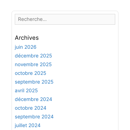
R
e
c
Archives
h
e
juin 2026
r
décembre 2025
c
novembre 2025
h
octobre 2025
e
septembre 2025
r
avril 2025
:
décembre 2024
octobre 2024
septembre 2024
juillet 2024