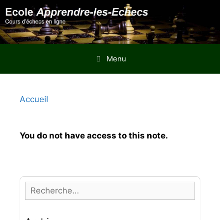
Aller
au
contenu
Menu
Accueil
You do not have access to this note.
R
e
c