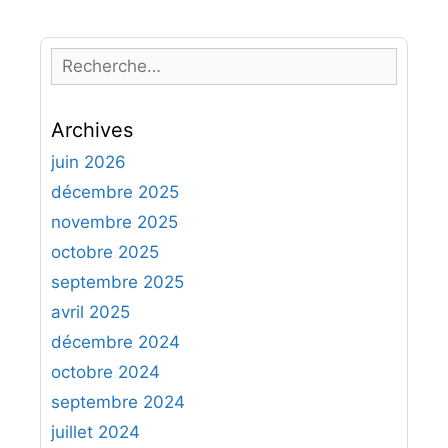
R
e
c
Archives
h
e
juin 2026
r
décembre 2025
c
novembre 2025
h
octobre 2025
e
septembre 2025
r
avril 2025
:
décembre 2024
octobre 2024
septembre 2024
juillet 2024