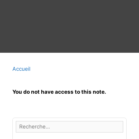
Accueil
You do not have access to this note.
R
e