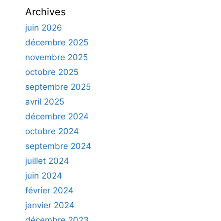
c
Archives
h
e
juin 2026
r
décembre 2025
c
novembre 2025
h
octobre 2025
e
septembre 2025
r
avril 2025
:
décembre 2024
octobre 2024
septembre 2024
juillet 2024
juin 2024
février 2024
janvier 2024
décembre 2023