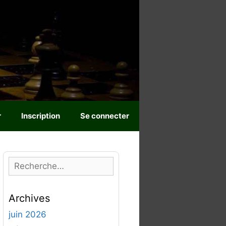
r
Inscription
Se connecter
R
e
c
Archives
h
e
juin 2026