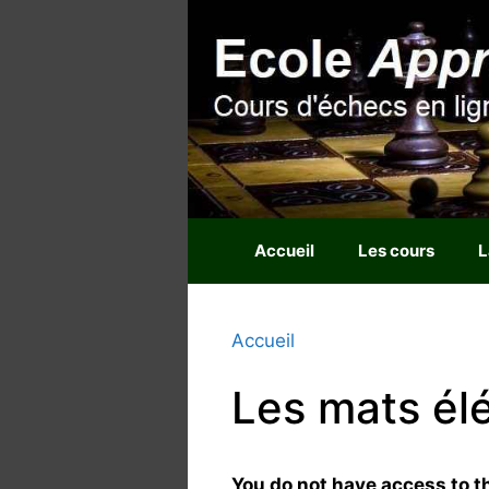
Aller
au
contenu
Accueil
Les cours
L
Accueil
Les mats él
You do not have access to th