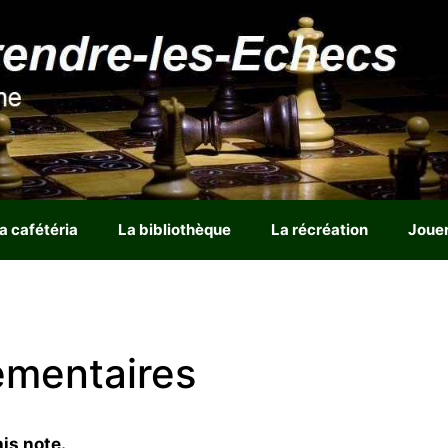
a cafétéria
La bibliothèque
La récréation
Joue
émentaires
is note.