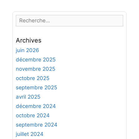
R
e
c
Archives
h
e
juin 2026
r
décembre 2025
c
novembre 2025
h
octobre 2025
e
septembre 2025
r
avril 2025
:
décembre 2024
octobre 2024
septembre 2024
juillet 2024