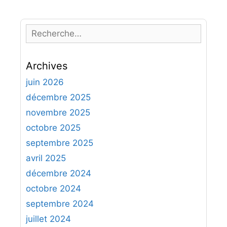
R
e
c
Archives
h
e
juin 2026
r
décembre 2025
c
novembre 2025
h
octobre 2025
e
septembre 2025
r
avril 2025
:
décembre 2024
octobre 2024
septembre 2024
juillet 2024