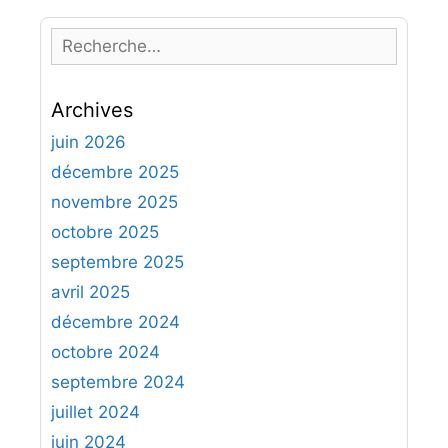
R
e
c
Archives
h
e
juin 2026
r
décembre 2025
c
novembre 2025
h
octobre 2025
e
septembre 2025
r
avril 2025
:
décembre 2024
octobre 2024
septembre 2024
juillet 2024
juin 2024