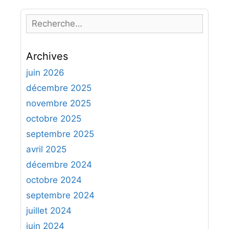
R
e
c
Archives
h
e
juin 2026
r
décembre 2025
c
novembre 2025
h
octobre 2025
e
septembre 2025
r
avril 2025
:
décembre 2024
octobre 2024
septembre 2024
juillet 2024
juin 2024