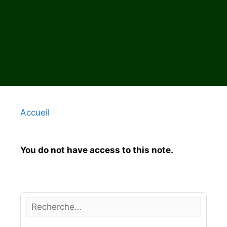
Accueil
You do not have access to this note.
R
e