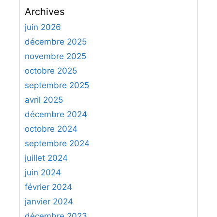
c
Archives
h
e
juin 2026
r
décembre 2025
c
novembre 2025
h
octobre 2025
e
septembre 2025
r
avril 2025
:
décembre 2024
octobre 2024
septembre 2024
juillet 2024
juin 2024
février 2024
janvier 2024
décembre 2023