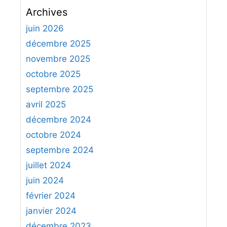
c
Archives
h
e
juin 2026
r
décembre 2025
c
novembre 2025
h
octobre 2025
e
septembre 2025
r
avril 2025
:
décembre 2024
octobre 2024
septembre 2024
juillet 2024
juin 2024
février 2024
janvier 2024
décembre 2023