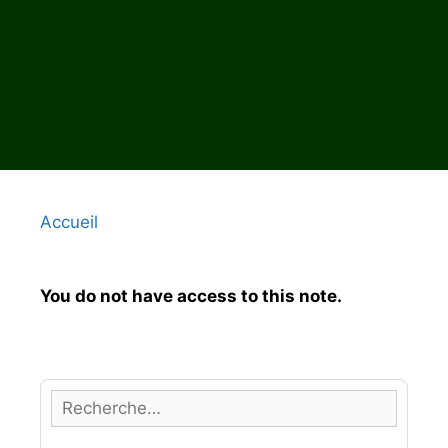
Accueil
You do not have access to this note.
R
e