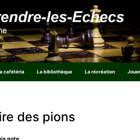
a cafétéria
La bibliothèque
La récréation
Joue
ire des pions
is note.