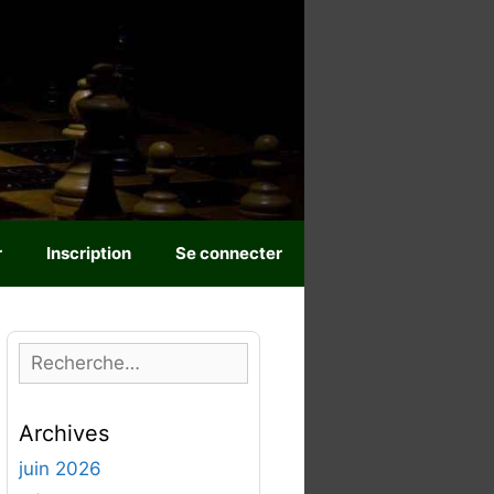
r
Inscription
Se connecter
R
e
c
Archives
h
e
juin 2026