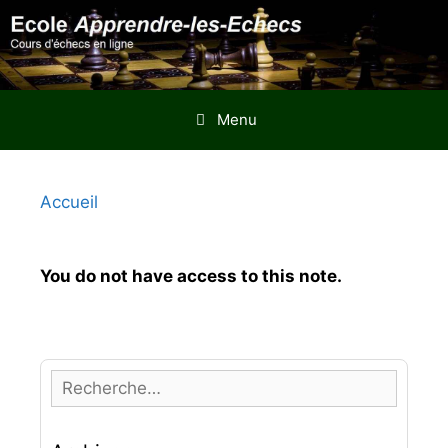
Aller
au
contenu
Menu
Accueil
You do not have access to this note.
R
e
c