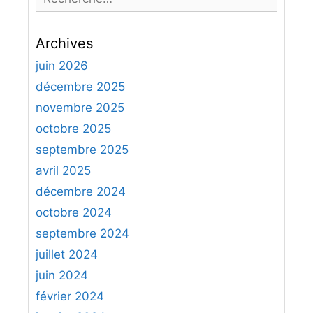
e
c
Archives
h
e
juin 2026
r
décembre 2025
c
novembre 2025
h
octobre 2025
e
septembre 2025
r
avril 2025
:
décembre 2024
octobre 2024
septembre 2024
juillet 2024
juin 2024
février 2024