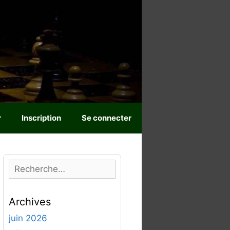
r
Inscription
Se connecter
R
e
c
Archives
h
e
juin 2026