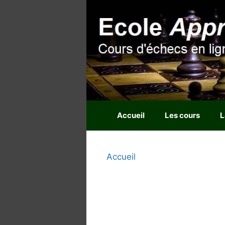
Aller
au
contenu
Accueil
Les cours
L
Accueil