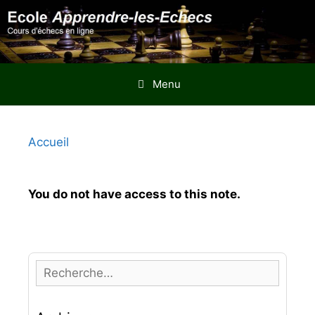
Aller
au
contenu
Menu
Accueil
You do not have access to this note.
R
e
c