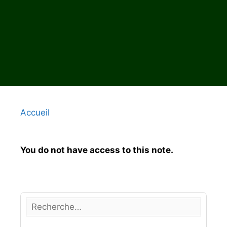
Accueil
You do not have access to this note.
R
e