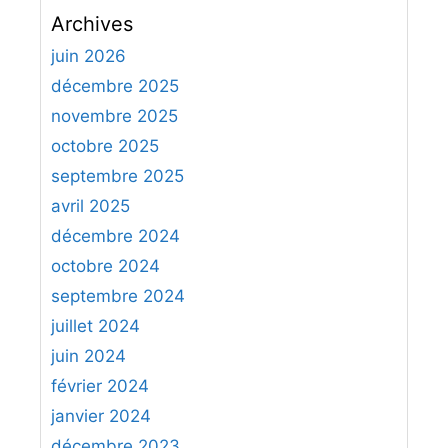
c
Archives
h
e
juin 2026
r
décembre 2025
c
novembre 2025
h
octobre 2025
e
septembre 2025
r
avril 2025
:
décembre 2024
octobre 2024
septembre 2024
juillet 2024
juin 2024
février 2024
janvier 2024
décembre 2023