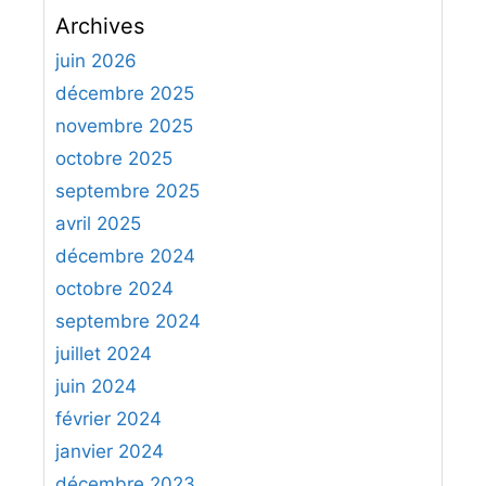
c
Archives
h
e
juin 2026
r
décembre 2025
c
novembre 2025
h
octobre 2025
e
septembre 2025
r
avril 2025
:
décembre 2024
octobre 2024
septembre 2024
juillet 2024
juin 2024
février 2024
janvier 2024
décembre 2023