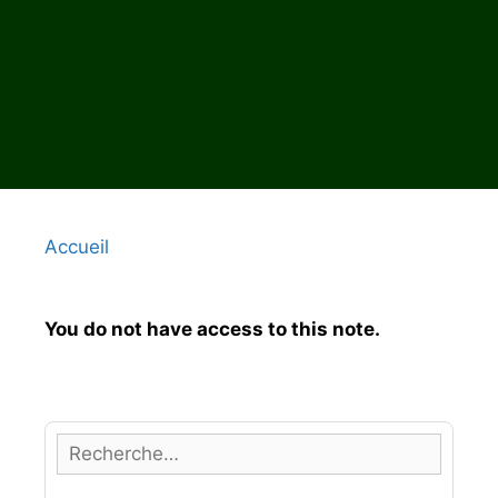
Accueil
You do not have access to this note.
R
e